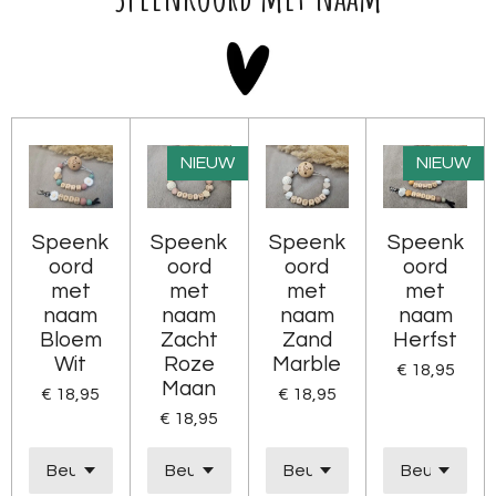
NIEUW
NIEUW
Speenk
Speenk
Speenk
Speenk
oord
oord
oord
oord
met
met
met
met
naam
naam
naam
naam
Bloem
Zacht
Zand
Herfst
Wit
Roze
Marble
€ 18,95
Maan
€ 18,95
€ 18,95
€ 18,95