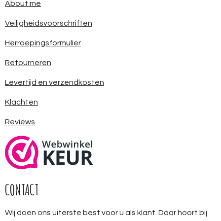
About me
Veiligheidsvoorschriften
Herroepingsformulier
Retourneren
Levertijd en verzendkosten
Klachten
Reviews
CONTACT
Wij doen ons uiterste best voor u als klant. Daar hoort bij