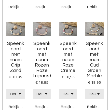
Bekijk details
Bekijk details
Bekijk details
Bekijk detail
Speenk
Speenk
Speenk
Speenk
oord
oord
oord
oord
met
met
met
met
naam
naam
naam
naam
Grijs
Rozen
Roze
Oud
Zand
Roze
Creme
Groen
Luipaard
Marble
€ 18,95
€ 18,95
€ 18,95
€ 18,95
Bekijk details
Bekijk details
Bekijk details
Bekijk detail