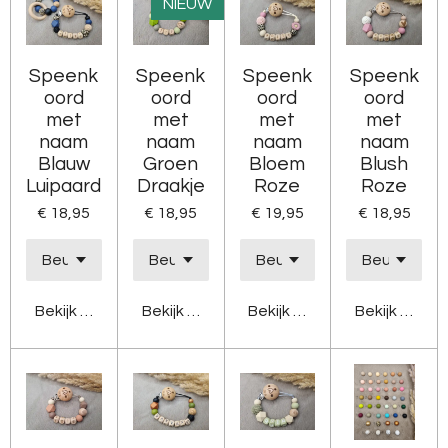
NIEUW
Speenk
Speenk
Speenk
Speenk
oord
oord
oord
oord
met
met
met
met
naam
naam
naam
naam
Blauw
Groen
Bloem
Blush
Luipaard
Draakje
Roze
Roze
€ 18,95
€ 18,95
€ 19,95
€ 18,95
Bekijk details
Bekijk details
Bekijk details
Bekijk detail