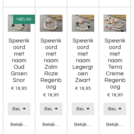
NIEUW
Speenk
Speenk
Speenk
Speenk
oord
oord
oord
oord
met
met
met
met
naam
naam
naam
naam
Oud
Zalm
Legergr
Terra
Groen
Roze
oen
Creme
Snor
Regenb
Zwart
Regenb
oog
oog
€ 18,95
€ 18,95
€ 18,95
€ 18,95
Bekijk details
Bekijk details
Bekijk details
Bekijk detail