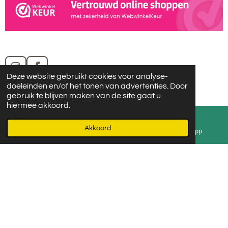
I
F
Deze website gebruikt cookies voor analyse-
n
a
doeleinden en/of het tonen van advertenties. Door
s
c
gebruik te blijven maken van de site gaat u
t
e
hiermee akkoord.
Volg ons op Instagram en Facebook
a
b
g
o
© 2021 Ma Puce
Akkoord
r
o
E-mailadres
Instagram
WhatsApp
a
k
m