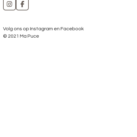
I
F
n
a
s
c
t
e
Volg ons op Instagram en Facebook
a
b
g
o
© 2021 Ma Puce
r
o
a
k
m