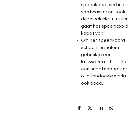
speenkoord
niet
in de
vaatwasser en kook
deze ook niet uit. Hier
gaat het speenkoord
kapot van.
Om het speenkoord
schoon te maken
gebruik je een
lauwwarm nat doekje,
een snoetenpoetser
of billendoekje werkt
ook goed.
D
D
S
D
e
e
h
e
l
e
a
l
e
l
r
e
n
e
n