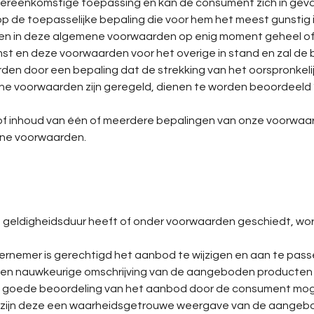
overeenkomstige toepassing en kan de consument zich in geva
de toepasselijke bepaling die voor hem het meest gunstig i
n in deze algemene voorwaarden op enig moment geheel of ged
st en deze voorwaarden voor het overige in stand en zal de 
den door een bepaling dat de strekking van het oorspronkeli
mene voorwaarden zijn geregeld, dienen te worden beoordeeld
 of inhoud van één of meerdere bepalingen van onze voorwaa
ene voorwaarden.
geldigheidsduur heeft of onder voorwaarden geschiedt, wordt
ndernemer is gerechtigd het aanbod te wijzigen en aan te pass
en nauwkeurige omschrijving van de aangeboden producten en
 goede beoordeling van het aanbod door de consument moge
 zijn deze een waarheidsgetrouwe weergave van de aangebo