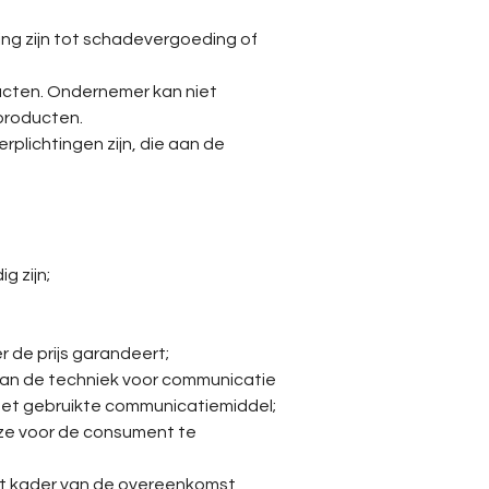
ing zijn tot schadevergoeding of
cten. Ondernemer kan niet
producten.
rplichtingen zijn, die aan de
g zijn;
 de prijs garandeert;
 van de techniek voor communicatie
het gebruikte communicatiemiddel;
eze voor de consument te
et kader van de overeenkomst