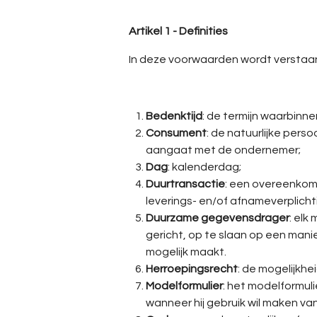
Artikel 1 - Definities
In deze voorwaarden wordt verstaa
Bedenktijd
: de termijn waarbinn
Consument
: de natuurlijke pers
aangaat met de ondernemer;
Dag
: kalenderdag;
Duurtransactie
: een overeenkom
leverings- en/of afnameverplichtin
Duurzame gegevensdrager
: elk
gericht, op te slaan op een man
mogelijk maakt.
Herroepingsrecht
: de mogelijkh
Modelformulier
: het modelformul
wanneer hij gebruik wil maken van