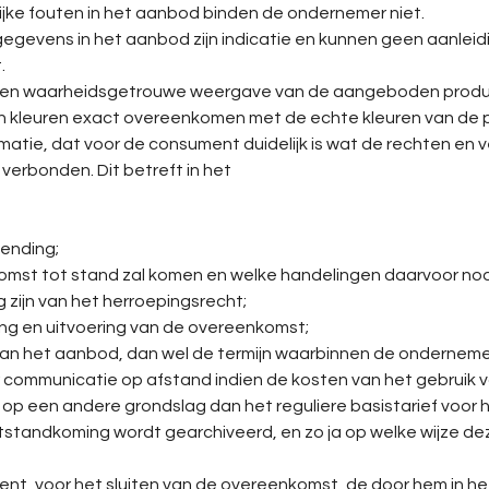
lijke fouten in het aanbod binden de ondernemer niet.
 gegevens in het aanbod zijn indicatie en kunnen geen aanleid
.
n een waarheidsgetrouwe weergave van de aangeboden produ
kleuren exact overeenkomen met de echte kleuren van de 
atie, dat voor de consument duidelijk is wat de rechten en ve
verbonden. Dit betreft in het
ending;
mst tot stand zal komen en welke handelingen daarvoor nodi
g zijn van het herroepingsrecht;
ring en uitvoering van de overeenkomst;
van het aanbod, dan wel de termijn waarbinnen de ondernemer
r communicatie op afstand indien de kosten van het gebruik
p een andere grondslag dan het reguliere basistarief voor 
standkoming wordt gearchiveerd, en zo ja op welke wijze d
nt, voor het sluiten van de overeenkomst, de door hem in h