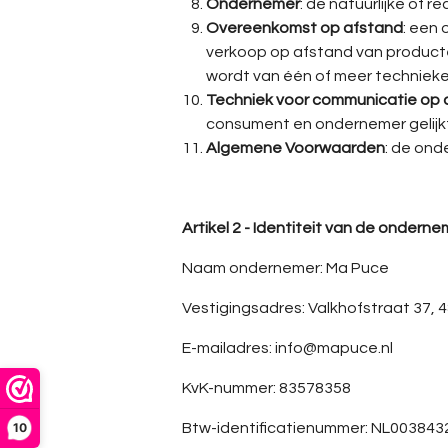
Ondernemer
: de natuurlijke of
Overeenkomst op afstand
: een
verkoop op afstand van producte
wordt van één of meer techniek
Techniek voor communicatie op 
consument en ondernemer gelijkt
Algemene Voorwaarden
:
de onde
Artikel 2 - Identiteit van de onderne
Naam ondernemer: Ma Puce
Vestigingsadres: Valkhofstraat 37,
E-mailadres: info@mapuce.nl
KvK-nummer: 83578358
10
Btw-identificatienummer: NL00384