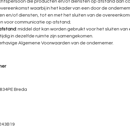
 rechtspersoon die producten en/of diensten op afstand aan
 overeenkomst waarbij in het kader van een door de onderne
n en/of diensten, tot en met het sluiten van de overeenkom
en voor communicatie op afstand;
afstand
: middel dat kan worden gebruikt voor het sluiten va
ijdig in dezelfde ruimte zijn samengekomen.
rhavige Algemene Voorwaarden van de ondernemer.
mer
 4834PE Breda
3243B19