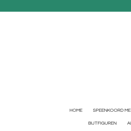
Ga
direct
naar
de
hoofdinhoud
HOME
SPEENKOORD ME
BIJTFIGUREN
A