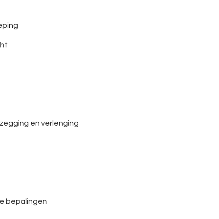
oeping
cht
opzegging en verlenging
de bepalingen