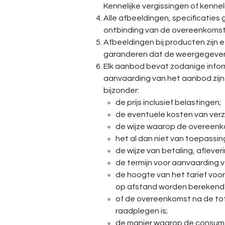
Kennelijke vergissingen of kenne
Alle afbeeldingen, specificaties
ontbinding van de overeenkomst
Afbeeldingen bij producten zij
garanderen dat de weergegeven 
Elk aanbod bevat zodanige inform
aanvaarding van het aanbod zijn 
bijzonder:
de prijs inclusief belastingen;
de eventuele kosten van verz
de wijze waarop de overeenko
het al dan niet van toepassin
de wijze van betaling, afleve
de termijn voor aanvaarding 
de hoogte van het tarief voo
op afstand worden berekend o
of de overeenkomst na de tot
raadplegen is;
de manier waarop de consume