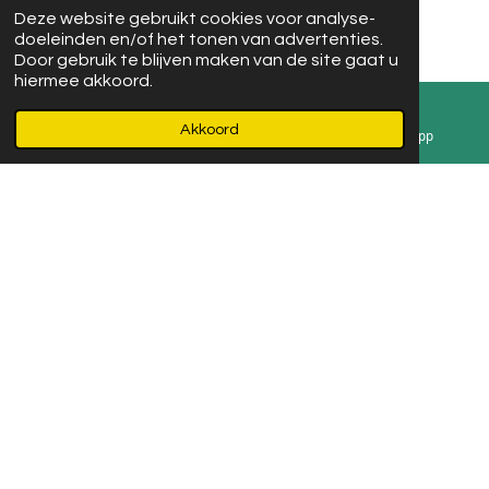
I
F
Deze website gebruikt cookies voor analyse-
n
a
doeleinden en/of het tonen van advertenties.
s
c
Door gebruik te blijven maken van de site gaat u
t
e
hiermee akkoord.
Volg ons op Instagram en Facebook
a
b
g
o
© 2021 Ma Puce
Akkoord
r
o
E-mailadres
Instagram
WhatsApp
a
k
m