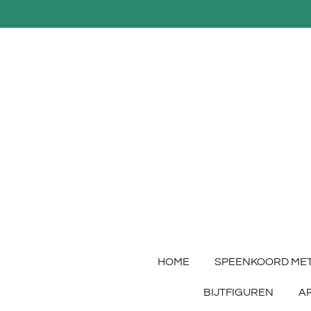
Ga
direct
naar
de
hoofdinhoud
HOME
SPEENKOORD ME
BIJTFIGUREN
A