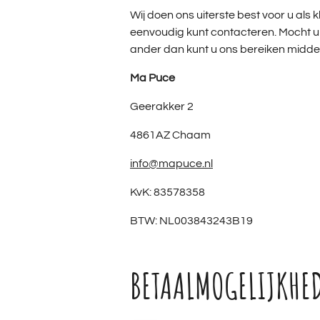
Wij doen ons uiterste best voor u als k
eenvoudig kunt contacteren. Mocht u
ander dan kunt u ons bereiken midde
Ma Puce
Geerakker 2
4861AZ Chaam
info@mapuce.nl
KvK: 83578358
BTW: NL003843243B19
BETAALMOGELIJKHE