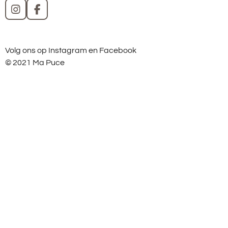
I
F
n
a
s
c
t
e
Volg ons op Instagram en Facebook
a
b
g
o
© 2021 Ma Puce
r
o
a
k
m