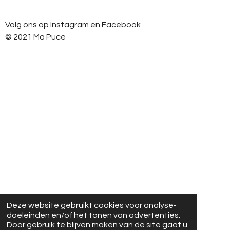
s
c
t
e
Volg ons op Instagram en Facebook
a
b
g
o
© 2021 Ma Puce
r
o
a
k
m
Deze website gebruikt cookies voor analyse-
doeleinden en/of het tonen van advertenties.
Door gebruik te blijven maken van de site gaat u