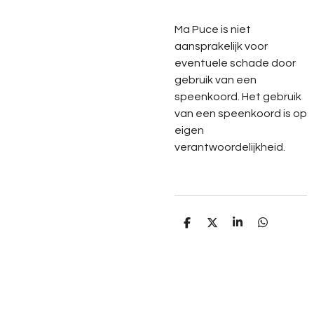
Ma Puce is niet
aansprakelijk voor
eventuele schade door
gebruik van een
speenkoord. Het gebruik
van een speenkoord is op
eigen
verantwoordelijkheid.
D
D
S
D
e
e
h
e
l
e
a
l
e
l
r
e
n
e
n