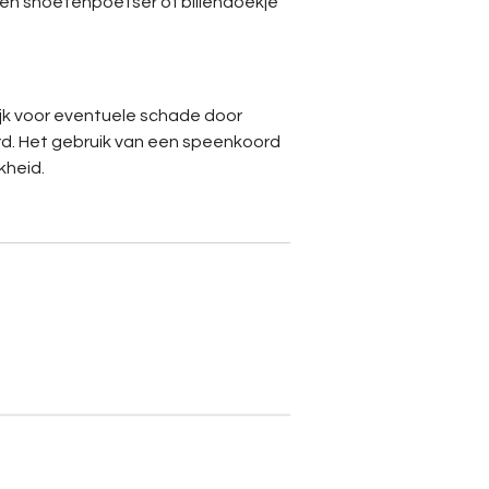
en snoetenpoetser of billendoekje
ijk voor eventuele schade door
d. Het gebruik van een speenkoord
kheid.