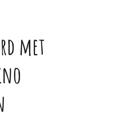
rd met
ino
n