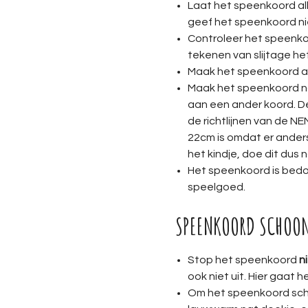
Laat het speenkoord al
geef het speenkoord nie
Controleer het speenkoor
tekenen van slijtage he
Maak het speenkoord alt
Maak het speenkoord noo
aan een ander koord. D
de richtlijnen van de NE
22cm is omdat er ander
het kindje, doe dit dus n
Het speenkoord is bedoe
speelgoed.
SPEENKOORD SCHOO
Stop het speenkoord
n
ook niet uit. Hier gaat
Om het speenkoord sch