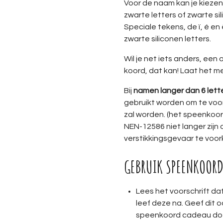
Voor de naam kan je kieze
zwarte letters of zwarte sil
Speciale tekens, de ï, é en 
zwarte siliconen letters.
Wil je net iets anders, een
koord, dat kan! Laat het m
Bij
namen langer dan 6 lett
gebruikt worden om te voo
zal worden. (het speenkoor
NEN-12586 niet langer zijn 
verstikkingsgevaar te voo
GEBRUIK SPEENKOOR
Lees het voorschrift dat
leef deze na. Geef dit 
speenkoord cadeau do