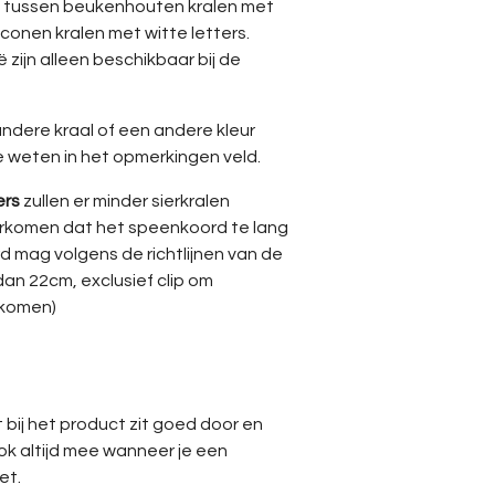
n tussen beukenhouten kralen met
iconen kralen met witte letters.
ë zijn alleen beschikbaar bij de
 andere kraal of een andere kleur
e weten in het opmerkingen veld.
ers
zullen er minder sierkralen
rkomen dat het speenkoord te lang
d mag volgens de richtlijnen van de
dan 22cm, exclusief clip om
rkomen)
D
 bij het product zit goed door en
ook altijd mee wanneer je een
et.