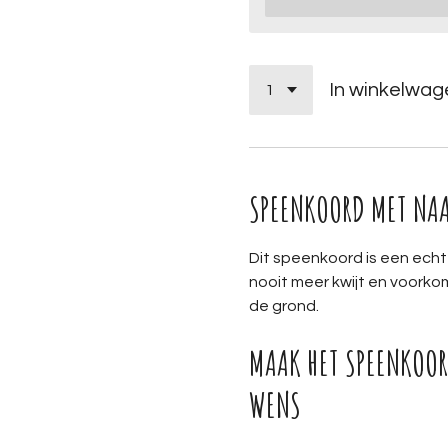
In winkelwag
SPEENKOORD MET NAA
Dit speenkoord is een ech
nooit meer kwijt en voork
de grond.
MAAK HET SPEENKOOR
WENS