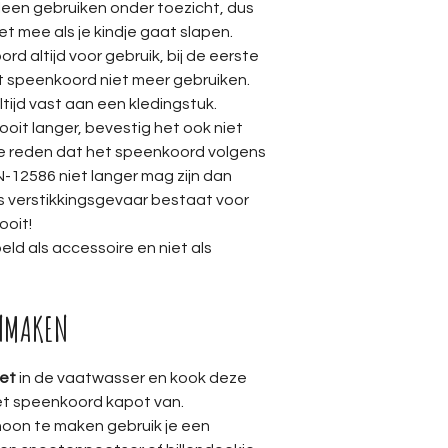
leen gebruiken onder toezicht, dus
t mee als je kindje gaat slapen.
d altijd voor gebruik, bij de eerste
t speenkoord niet meer gebruiken.
ijd vast aan een kledingstuk.
it langer, bevestig het ook niet
e reden dat het speenkoord volgens
N-12586 niet langer mag zijn dan
s verstikkingsgevaar bestaat voor
ooit!
ld als accessoire en niet als
NMAKEN
iet
in de vaatwasser en kook deze
 het speenkoord kapot van.
oon te maken gebruik je een