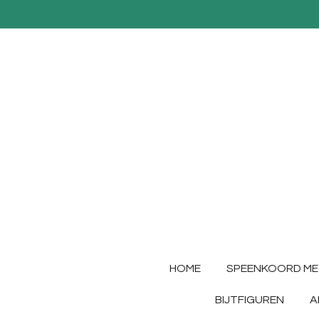
Ga
direct
naar
de
hoofdinhoud
HOME
SPEENKOORD ME
BIJTFIGUREN
A