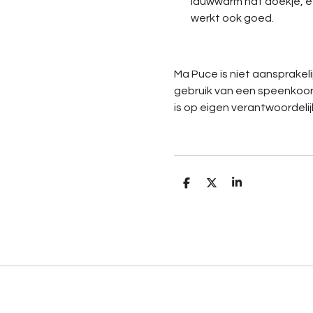
lauwwarm nat doekje, e
werkt ook goed.
Ma Puce is niet aansprakel
gebruik van een speenkoor
is op eigen verantwoordelij
D
D
S
e
e
h
l
e
a
e
l
r
n
e