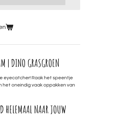
en
M | DINO GRASGROEN
te eyecatcher! Raak het speentje
om het oneindig vaak oppakken van
D HELEMAAL NAAR JOUW