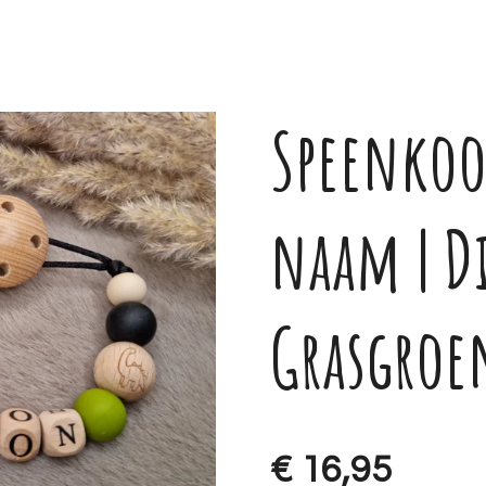
Speenkoo
naam | D
Grasgroe
€ 16,95