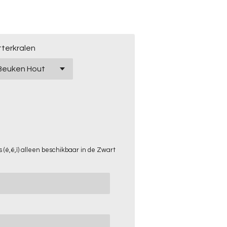
tterkralen
 (é,ë,ï) alleen beschikbaar in de Zwart