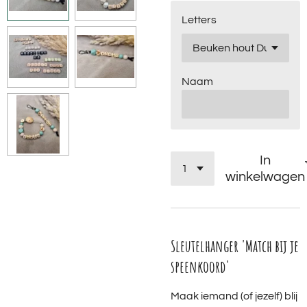
Letters
Naam
In
winkelwagen
Sleutelhanger 'Match bij je
speenkoord'
Maak iemand (of jezelf) blij