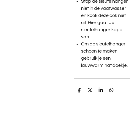
Stop de sleutelhanger
niet in de vaatwasser
en kook deze ook niet
uit. Hier gaat de
sleutelhanger kapot
van.
Om de sleutelhanger
schoon te maken
gebruik je een
lauwwarm nat doekje.
D
D
S
D
e
e
h
e
l
e
a
l
e
l
r
e
n
e
n