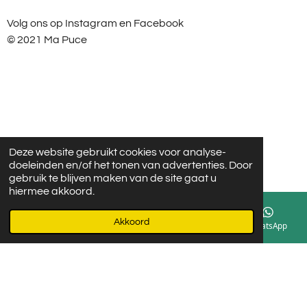
t
e
Volg ons op Instagram en Facebook
a
b
g
o
© 2021 Ma Puce
r
o
a
k
m
Deze website gebruikt cookies voor analyse-
doeleinden en/of het tonen van advertenties. Door
gebruik te blijven maken van de site gaat u
hiermee akkoord.
Akkoord
E-mailadres
Instagram
WhatsApp