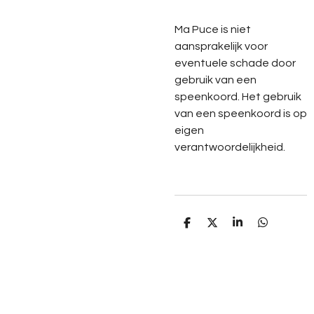
Ma Puce is niet
aansprakelijk voor
eventuele schade door
gebruik van een
speenkoord. Het gebruik
van een speenkoord is op
eigen
verantwoordelijkheid.
D
D
S
D
e
e
h
e
l
e
a
l
e
l
r
e
n
e
n