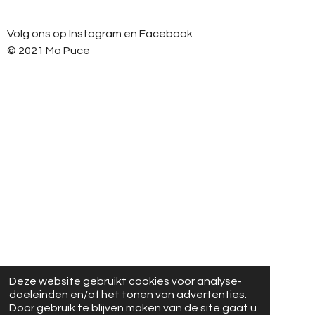
s
c
t
e
Volg ons op Instagram en Facebook
a
b
g
o
© 2021 Ma Puce
r
o
a
k
m
Deze website gebruikt cookies voor analyse-
doeleinden en/of het tonen van advertenties.
Door gebruik te blijven maken van de site gaat u