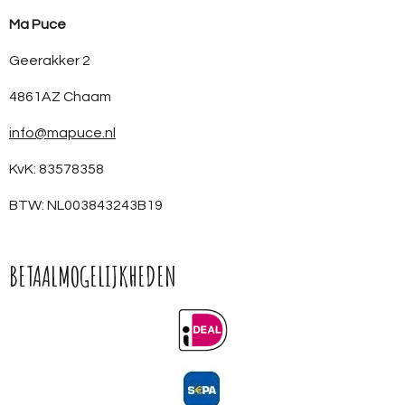
Ma Puce
Geerakker 2
4861AZ Chaam
info@mapuce.nl
KvK: 83578358
BTW: NL003843243B19
BETAALMOGELIJKHEDEN