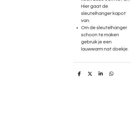
Hier gaat de
sleutelhanger kapot
van.
Om de sleutelhanger
schoon te maken
gebruik je een
lauwwarm nat doekje.
D
D
S
D
e
e
h
e
l
e
a
l
e
l
r
e
n
e
n