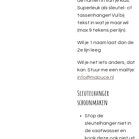
de namen in van je kids.
Superleuk als sleutel- of
tassenhanger! Vul bij
tekst in wat je maar wil
(max 9 tekens per lijn).
Wil je 1 naam laat dan de
2e lijn leeg.
Wil je net iets anders, dat
kan. Stuur me een mailtje:
info@mapuce.nl
Sleutelhanger
schoonmaken
Stop de
sleutelhanger niet in
de vaatwasser en
kook deze ook niet uit.