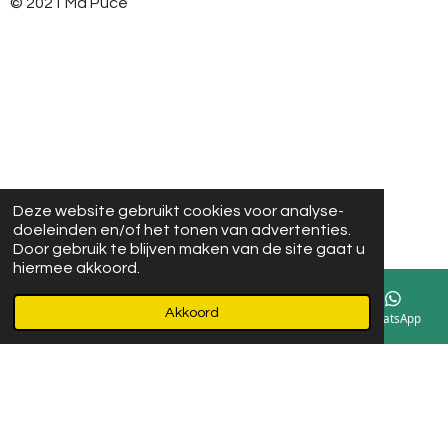
g
o
© 2021 Ma Puce
r
o
a
k
m
Deze website gebruikt cookies voor analyse-
doeleinden en/of het tonen van advertenties.
Door gebruik te blijven maken van de site gaat u
hiermee akkoord.
Akkoord
E-mailadres
Instagram
WhatsApp