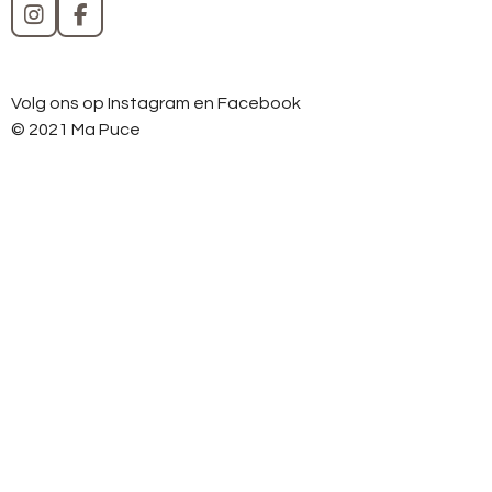
I
F
n
a
s
c
t
e
Volg ons op Instagram en Facebook
a
b
g
o
© 2021 Ma Puce
r
o
a
k
m