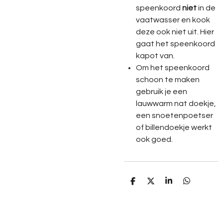
speenkoord
niet
in de
vaatwasser en kook
deze ook niet uit. Hier
gaat het speenkoord
kapot van.
Om het speenkoord
schoon te maken
gebruik je een
lauwwarm nat doekje,
een snoetenpoetser
of billendoekje werkt
ook goed.
D
D
S
D
e
e
h
e
l
e
a
l
e
l
r
e
n
e
n