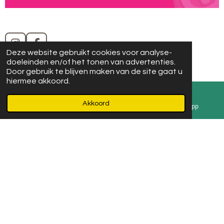
I
F
Deze website gebruikt cookies voor analyse-
n
a
doeleinden en/of het tonen van advertenties.
s
c
Door gebruik te blijven maken van de site gaat u
t
e
hiermee akkoord.
Volg ons op Instagram en Facebook
a
b
g
o
© 2021 Ma Puce
Akkoord
r
o
E-mailadres
Instagram
WhatsApp
a
k
m