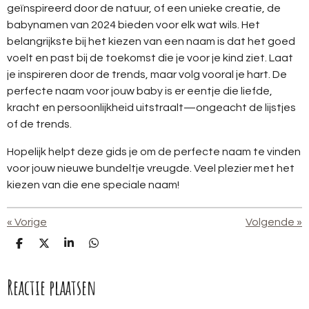
geïnspireerd door de natuur, of een unieke creatie, de
babynamen van 2024 bieden voor elk wat wils. Het
belangrijkste bij het kiezen van een naam is dat het goed
voelt en past bij de toekomst die je voor je kind ziet. Laat
je inspireren door de trends, maar volg vooral je hart. De
perfecte naam voor jouw baby is er eentje die liefde,
kracht en persoonlijkheid uitstraalt—ongeacht de lijstjes
of de trends.
Hopelijk helpt deze gids je om de perfecte naam te vinden
voor jouw nieuwe bundeltje vreugde. Veel plezier met het
kiezen van die ene speciale naam!
«
Vorige
Volgende
»
D
D
S
D
e
e
h
e
l
e
a
l
Reactie plaatsen
e
l
r
e
n
e
n