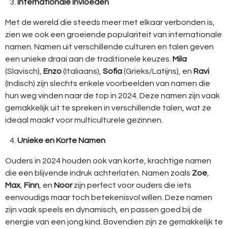
Internationale Invloeden
Met de wereld die steeds meer met elkaar verbonden is,
zien we ook een groeiende populariteit van internationale
namen. Namen uit verschillende culturen en talen geven
een unieke draai aan de traditionele keuzes.
Mila
(Slavisch),
Enzo
(Italiaans),
Sofia
(Grieks/Latijns), en
Ravi
(Indisch) zijn slechts enkele voorbeelden van namen die
hun weg vinden naar de top in 2024. Deze namen zijn vaak
gemakkelijk uit te spreken in verschillende talen, wat ze
ideaal maakt voor multiculturele gezinnen.
Unieke en Korte Namen
Ouders in 2024 houden ook van korte, krachtige namen
die een blijvende indruk achterlaten. Namen zoals
Zoe
,
Max
,
Finn
, en
Noor
zijn perfect voor ouders die iets
eenvoudigs maar toch betekenisvol willen. Deze namen
zijn vaak speels en dynamisch, en passen goed bij de
energie van een jong kind. Bovendien zijn ze gemakkelijk te